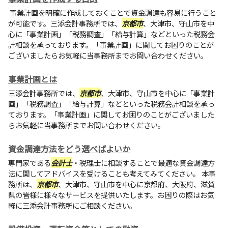
事業計画を明確に作成しておくことで資金調達も容易に行うこと
が可能です。
三添会計事務所
では、
京都市
、大津市、守山市を中
心に「事業計画」「税務調査」「給与計算」などといった税務会
計相談を承っております。「事業計画」に関してお困りのことが
ございましたらお気軽に当事務所までお問い合わせください。
事業計画とは
三添会計事務所
では、
京都市
、大津市、守山市を中心に「事業計
画」「税務調査」「給与計算」などといった税務会計相談を承っ
ております。「事業計画」に関してお困りのことがございました
らお気軽に当事務所までお問い合わせください。
資金調達方法をどう選べばよいか
専門家である
会計士
・税理士に相談することで最適な資金調達方
法に関してアドバイスを受けることも考えてみてください。 本事
務所は、
京都市
、大津市、守山市を中心に京都府、大阪府、滋賀
県の皆様に様々なサービスを提供いたします。お困りの際はお気
軽に
三添会計事務所
にご相談ください。