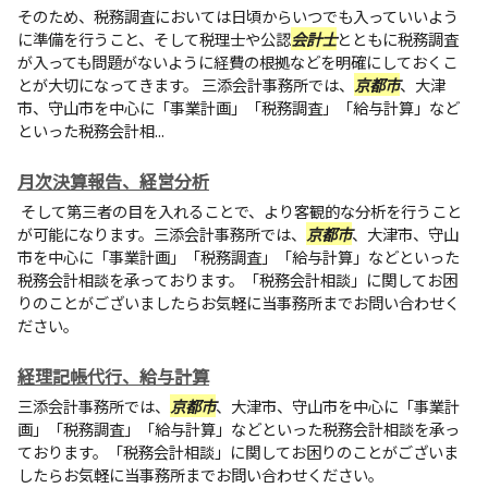
そのため、税務調査においては日頃からいつでも入っていいよう
に準備を行うこと、そして税理士や公認
会計士
とともに税務調査
が入っても問題がないように経費の根拠などを明確にしておくこ
とが大切になってきます。
三添会計事務所
では、
京都市
、大津
市、守山市を中心に「事業計画」「税務調査」「給与計算」など
といった税務会計相...
月次決算報告、経営分析
そして第三者の目を入れることで、より客観的な分析を行うこと
が可能になります。
三添会計事務所
では、
京都市
、大津市、守山
市を中心に「事業計画」「税務調査」「給与計算」などといった
税務会計相談を承っております。「税務会計相談」に関してお困
りのことがございましたらお気軽に当事務所までお問い合わせく
ださい。
経理記帳代行、給与計算
三添会計事務所
では、
京都市
、大津市、守山市を中心に「事業計
画」「税務調査」「給与計算」などといった税務会計相談を承っ
ております。「税務会計相談」に関してお困りのことがございま
したらお気軽に当事務所までお問い合わせください。