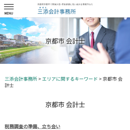
京都市 会計士
三添会計事務所
>
エリアに関するキーワード
>
京都市 会
計士
京都市 会計士
税務調査の準備、立ち会い