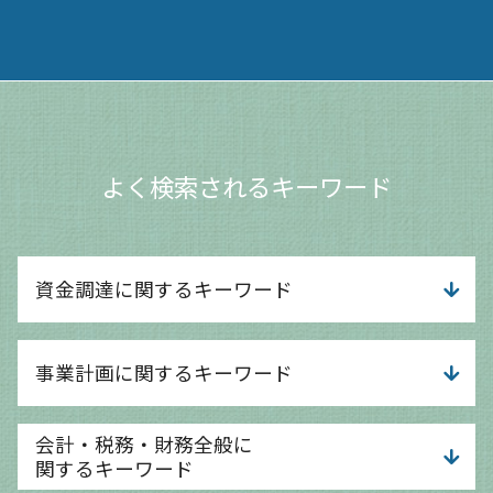
よく検索されるキーワード
資金調達に関するキーワード
小規模事業者持続化補助金 申請
事業計画に関するキーワード
融資 借入 違い
融資 個人
デジタル化 補助金
事業計画 考え方
会計・税務・財務全般に
運転資金 融資
事業計画 起業
関するキーワード
運転資金 目安
事業計画 相談