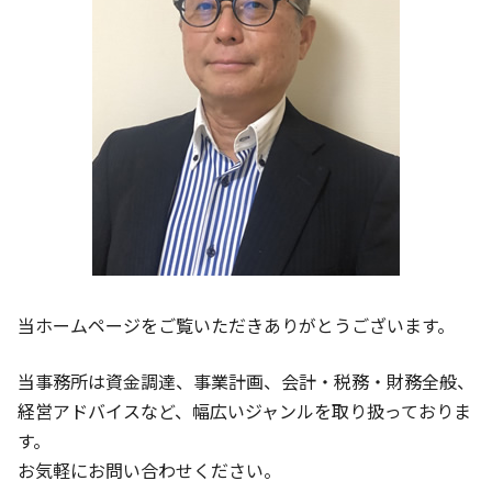
税務調査 大企業
大津市 確定申告
相談 税務
大津市 経営支援
守山市 事業計画 相談
守山市 会計士
京都市 経理記帳代行
当ホームページをご覧いただきありがとうございます。
当事務所は資金調達、事業計画、会計・税務・財務全般、
経営アドバイスなど、幅広いジャンルを取り扱っておりま
す。
お気軽にお問い合わせください。