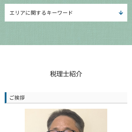
創業融資 自己資金なし
事業計画 サポート
経営分析 分類
融資 簿記
エリアに関するキーワード
事業計画 売上計画
給与計算 代行
運転資金とは
事業計画 内容
給与計算 チェック方法
運転資金 どのくらい
事業計画 コンサル
給与計算 経理
京都市 会計士
it導入補助金 個人事業主
個人事業主 事業計画書
給与計算 代行 相場
大津市 経理記帳代行
資金調達 依頼
事業計画 スケジュール
経営分析 財務分析 違い
守山市 経理記帳代行
資金調達 返済不要
事業計画 なぜ必要
法人税 中間納付
大津市 事業計画 相談
運転資金 考え方
事業計画 事業企画
税務調査 時期
京都市 会計事務所
ai導入 補助金
事業計画 変更
給与計算 中小企業
京都市 節税対策
資金調達 方法 スタートアップ
事業計画書
法人 不動産売却 税金
大津市 決算対策
税理士紹介
創業融資 サポート
事業計画 管理
相談 財務
守山市 相談 会社設立
資本金 増資 メリット
事業計画 企業
給与計算 注意点
京都市 法人成り支援
資金調達方法 ベンチャー
事業計画 認定
経営分析 依頼
大津市 相談 会社設立
資金調達方法 種類
ご挨拶
事業計画 黒字化
相談 会計
守山市 確定申告
事業計画 流れ
給与計算 介護保険料
京都市 給与計算 会計士
事業計画 補助金
税務調査 個人
守山市 経営支援
事業計画書 融資
予実管理 スケジュール
京都市 決算対策
税務調査 不安
守山市 法人成り支援