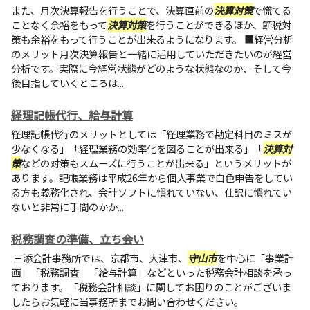
また、月次決算報告を行うことで、決算直前の
決算対策
で慌てる
ことなく余裕をもって
決算対策
を行うことができるほか、節税対
策も余裕をもって行うことが出来るようになります。 ■経営分析
のメリット月次決算報告と一緒に活用していただきたいのが経営
分析です。実際に今経営状態がどのような状態なのか、そして今
後目指していくところは...
経理記帳代行、給与計算
経理記帳代行のメリットとしては「経理業務で勘定科目のミスが
少なくなる」「経理業務の効率化を図ることが出来る」「
決算対
策
などの対策もスムーズに行うことが出来る」というメリットが
あります。記帳業務は平成26年から個人事業で白色申告をしてい
る方も義務化され、会計ソフトに慣れていない、仕訳に慣れてい
ないと非常に手間のかか...
税務調査の準備、立ち会い
三添会計事務所では、京都市、大津市、
守山市
を中心に「事業計
画」「税務調査」「給与計算」などといった税務会計相談を承っ
ております。「税務会計相談」に関してお困りのことがございま
したらお気軽に当事務所までお問い合わせください。