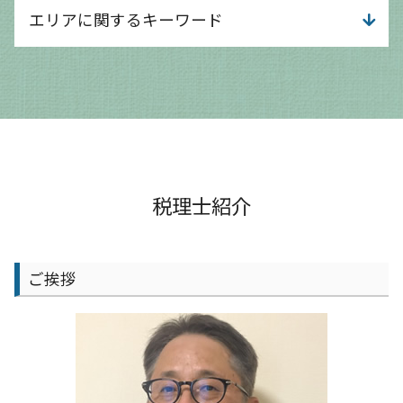
事業計画 なぜ必要
経理記帳 代行
資金調達 方法 スタートアップ
エリアに関するキーワード
事業計画書
経営分析 中小企業
融資 借入 違い
事業計画 チェックポイント
経営分析 依頼
運転資金 どのくらい
個人事業主 事業計画書
税務調査 時期
大津市 法人成り支援
融資 簿記
事業計画 補助金
給与計算 中小企業
守山市 経理記帳代行
銀行 融資 法人
事業計画 作成
法人税 申告 期限
守山市 会計事務所
小規模事業者持続化補助金 申請
事業計画 管理
給与計算 チェック方法
守山市 確定申告
運転資金 目安
事業計画 売上予測
給与計算 会計事務所
大津市 会計士
運転資金 融資
事業計画 スケジュール
給与計算 知識
守山市 相談 会社設立
融資 個人事業主
事業計画 相談
経営分析 手法
守山市 会計士
税理士紹介
デジタル化 補助金
事業計画 売上計画
税務調査 不安
京都市 確定申告
創業融資 サポート
事業計画 it
相談 税務
京都市 法人成り支援
ものづくり補助金 とは
事業計画 黒字化
税務調査 大企業
大津市 確定申告
ai導入 補助金
ご挨拶
事業計画 立て方
給与計算 注意点
京都市 給与計算 会計士
事業計画 目的
給与計算 会社
大津市 節税対策
事業計画 個人事業主
税務調査 注意点
京都市 会計事務所
事業計画書 融資
給与計算 課税対象額とは
京都市 経営支援
経営 分析 指標
大津市 相談 会社設立
給与計算 効率化
京都市 決算対策