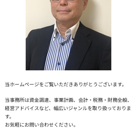
経営分析 財務分析 違い
大津市 経営支援
京都市 会社設立 相談
京都市 事業計画 相談
守山市 法人成り支援
当ホームページをご覧いただきありがとうございます。
当事務所は資金調達、事業計画、会計・税務・財務全般、
経営アドバイスなど、幅広いジャンルを取り扱っておりま
す。
お気軽にお問い合わせください。