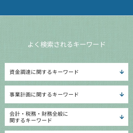
よく検索されるキーワード
資金調達に関するキーワード
資金調達 案件
事業計画に関するキーワード
資金調達 返済不要
新規開業資金 日本政策金融公庫
資金調達 個人投資家
事業計画 考え方
会計・税務・財務全般に
運転資金 考え方
事業計画 変更
関するキーワード
銀行 融資 審査
事業計画 事業企画
運転資金