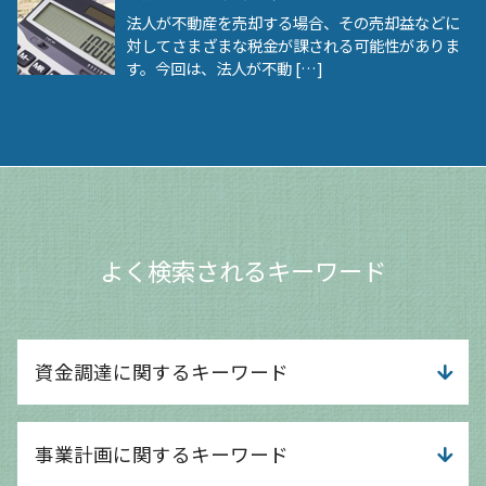
法人が不動産を売却する場合、その売却益などに
対してさまざまな税金が課される可能性がありま
す。今回は、法人が不動 […]
よく検索されるキーワード
資金調達に関するキーワード
融資 借入 違い
事業計画に関するキーワード
融資 個人事業主