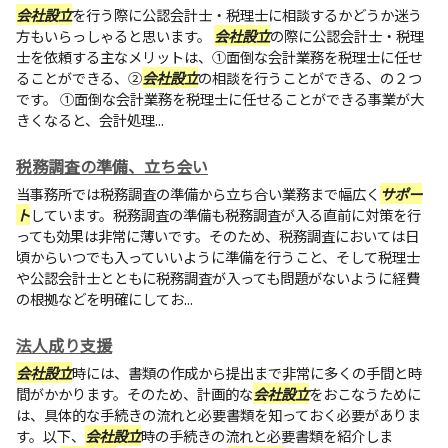
会社設立
を行う際に公認会計士・税理士に相談するかどうか迷う
方もいらっしゃると思います。
会社設立
の際に公認会計士・税理
士を依頼する主なメリットは、①面倒な会計業務を税理士に任せ
ることができる、②
会社設立
の相談を行うことができる、の２つ
です。 ①面倒な会計業務を税理士に任せることができる事業が大
きくなると、会計処理...
税務調査の準備、立ち会い
当事務所では税務調査の準備から立ち合い業務まで幅広く
サポー
ト
しています。税務調査の準備も税務調査が入る直前に対策を行
っても効果は非常に薄いです。そのため、税務調査においては日
頃からいつでも入っていいように準備を行うこと、そして税理士
や公認会計士とともに税務調査が入っても問題がないように経費
の根拠などを明確にしてお...
法人成り支援
会社設立
時には、書類の作成から提出まで非常に多くの手間と時
間がかかります。そのため、計画的な
会社設立
をおこなうために
は、具体的な手続きの流れと必要書類を知っておく必要がありま
す。以下、
会社設立
時の手続きの流れと必要書類を紹介しま