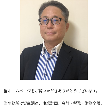
事業計画 チェックポイント
給与計算 中小企業
守山市 相談 会社設立
事業計画 流れ
相談 会計
大津市 会計事務所
税務調査 注意点
京都市 事業計画 相談
経営分析 分類
京都市 会計事務所
相談 財務
大津市 法人成り支援
守山市 決算対策
京都市 決算対策
守山市 経理記帳代行
当ホームページをご覧いただきありがとうございます。
当事務所は資金調達、事業計画、会計・税務・財務全般、