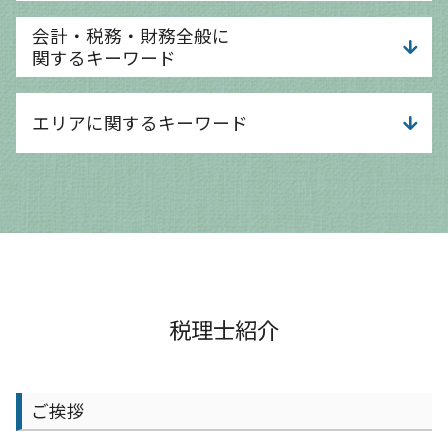
ai導入 補助金
創業融資 サポート
事業計画 考え方
会計・税務・財務全般に
資金調達方法
事業計画 起業
関するキーワード
資金調達
個人事業主 事業計画書
資金調達 返済不要
事業計画書
経営分析 手法
デジタル化 補助金
エリアに関するキーワード
事業計画 経営計画 違い
予実管理 スケジュール
融資 売上 目安
事業計画 管理
給与計算 代行 相場
融資 運転資金とは
事業計画とは 意味
経営分析 課題
大津市 相談 会社設立
資金調達方法 ベンチャー
事業計画 企業
税務調査 追徴課税
京都市 節税対策
資金調達 依頼
事業計画書 融資
税務調査 個人
京都市 会社設立 相談
資本金 増資 メリット
事業計画 個人事業主
給与計算 チェック方法
大津市 事業計画 相談
運転資金 融資
事業計画 とは
経営分析 依頼
大津市 確定申告
資金調達方法 種類
事業計画 なぜ必要
税務調査 依頼
大津市 会計士
資金調達 相談
事業計画 スケジュール
相談 税務
京都市 給与計算 会計士
税理士紹介
創業融資 自己資金なし
事業計画 目的
給与計算 効率化
守山市 事業計画 相談
新規開業資金 日本政策金融公庫
事業計画 コンサル
経営分析 財務分析 違い
京都市 法人成り支援
運転資金 考え方
事業計画 キャッシュフロー
税務調査 時期
大津市 経理記帳代行
小規模事業者持続化補助金 申請
ご挨拶
事業計画 目標設定
法人税 申告 期限
大津市 経営支援
事業計画 財務
税務調査 修正申告
守山市 確定申告