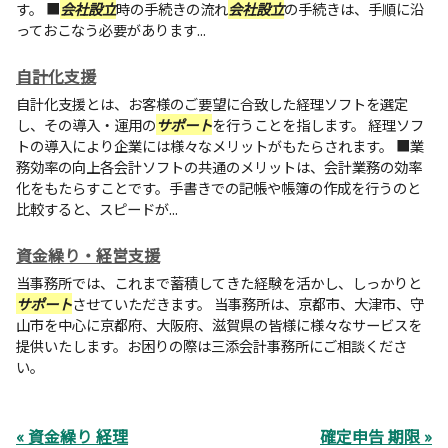
す。 ■
会社設立
時の手続きの流れ
会社設立
の手続きは、手順に沿
っておこなう必要があります...
自計化支援
自計化支援とは、お客様のご要望に合致した経理ソフトを選定
し、その導入・運用の
サポート
を行うことを指します。 経理ソフ
トの導入により企業には様々なメリットがもたらされます。 ■業
務効率の向上各会計ソフトの共通のメリットは、会計業務の効率
化をもたらすことです。手書きでの記帳や帳簿の作成を行うのと
比較すると、スピードが...
資金繰り・経営支援
当事務所では、これまで蓄積してきた経験を活かし、しっかりと
サポート
させていただきます。 当事務所は、京都市、大津市、守
山市を中心に京都府、大阪府、滋賀県の皆様に様々なサービスを
提供いたします。お困りの際は三添会計事務所にご相談くださ
い。
« 資金繰り 経理
確定申告 期限 »