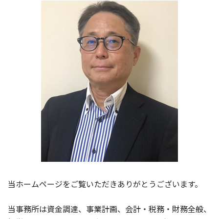
事業計画書 融資
法人税 赤字
大津市 事業計画 相談
事業計画 収支計画
税務調査 不安
京都市 法人成り支援
経営分析 依頼
守山市 相談 会社設立
給与計算 効率化
京都市 決算対策
経営 分析 指標
大津市 経営支援
守山市 決算対策
京都市 節税対策
京都市 会社設立 相談
当ホームページをご覧いただきありがとうございます。
当事務所は資金調達、事業計画、会計・税務・財務全般、