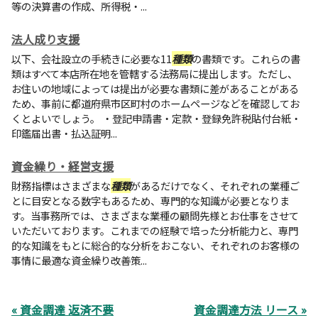
等の決算書の作成、所得税・...
法人成り支援
以下、会社設立の手続きに必要な11
種類
の書類です。これらの書
類はすべて本店所在地を管轄する法務局に提出します。ただし、
お住いの地域によっては提出が必要な書類に差があることがある
ため、事前に都道府県市区町村のホームページなどを確認してお
くとよいでしょう。 ・登記申請書・定款・登録免許税貼付台紙・
印鑑届出書・払込証明...
資金繰り・経営支援
財務指標はさまざまな
種類
があるだけでなく、それぞれの業種ご
とに目安となる数字もあるため、専門的な知識が必要となりま
す。当事務所では、さまざまな業種の顧問先様とお仕事をさせて
いただいております。これまでの経験で培った分析能力と、専門
的な知識をもとに総合的な分析をおこない、それぞれのお客様の
事情に最適な資金繰り改善策...
« 資金調達 返済不要
資金調達方法 リース »