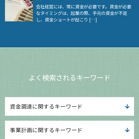
会社経営には、常に資金が必要です。資金が必要
なタイミングは、起業の際、手元の資金が不足
し、資金ショートが起こり […]
よく検索されるキーワード
資金調達に関するキーワード
資金調達方法 種類
事業計画に関するキーワード
資金調達 方法 スタートアップ