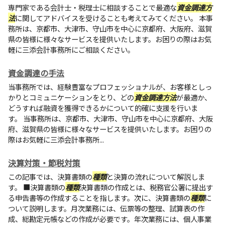
専門家である会計士・税理士に相談することで最適な
資金調達方
法
に関してアドバイスを受けることも考えてみてください。 本事
務所は、京都市、大津市、守山市を中心に京都府、大阪府、滋賀
県の皆様に様々なサービスを提供いたします。お困りの際はお気
軽に三添会計事務所にご相談ください。
資金調達の手法
当事務所では、経験豊富なプロフェッショナルが、お客様としっ
かりとコミュニケーションをとり、どの
資金調達方法
が最適か、
どうすれば融資を獲得できるかについて的確に支援を行いま
す。 当事務所は、京都市、大津市、守山市を中心に京都府、大阪
府、滋賀県の皆様に様々なサービスを提供いたします。お困りの
際はお気軽に
三添会計事務所
...
決算対策・節税対策
この記事では、決算書類の
種類
と決算の流れについて解説しま
す。 ■決算書類の
種類
決算書類の作成とは、税務官公署に提出す
る申告書等の作成することを指します。次に、決算書類の
種類
に
ついて説明します。月次業務には、伝票等の整理、試算表の作
成、総勘定元帳などの作成が必要です。年次業務には、個人事業