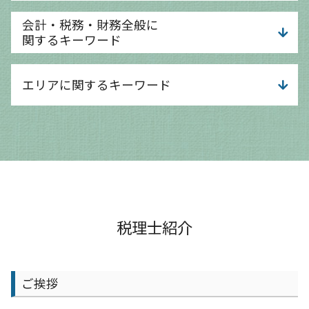
新規開業資金 日本政策金融公庫
it導入補助金 個人事業主
事業計画 経営計画 違い
会計・税務・財務全般に
銀行 融資 審査
事業計画 とは
関するキーワード
創業融資 サポート
事業計画 スケジュール
融資 簿記
事業計画 コンサル
経営分析 課題
資金調達
エリアに関するキーワード
事業計画 考え方
給与計算 知識
資本金 増資 メリット
事業計画 補助金
給与計算 経理
ものづくり補助金 とは
事業計画 個人事業主
法人税 中間納付
守山市 会計士
創業融資 自己資金なし
事業計画 立て方
給与計算 介護保険料
京都市 給与計算 会計士
小規模事業者持続化補助金 申請
事業計画書
経営分析 中小企業
守山市 節税対策
融資 売上 目安
事業計画 売上計画
給与計算 チェック方法
京都市 経理記帳代行
銀行 融資 法人
事業計画 流れ
給与計算 課税対象額とは
京都市 確定申告
運転資金 考え方
事業計画 目的
法人 不動産売却 税金
京都市 会計士
資金調達方法 ベンチャー
事業計画とは 意味
相談 税務
大津市 会計事務所
税理士紹介
融資 個人
事業計画 チェックポイント
税務調査 大企業
大津市 相談 会社設立
運転資金
事業計画 事業企画
税務調査 依頼
守山市 経理記帳代行
運転資金 どのくらい
事業計画 企業
経理記帳 代行
大津市 会計士
資金調達方法
ご挨拶
事業計画 目標設定
給与計算 中小企業
大津市 節税対策
事業計画 なぜ必要
相談 財務
大津市 決算対策