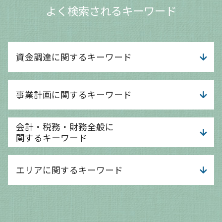
よく検索されるキーワード
資金調達に関するキーワード
運転資金 目安
事業計画に関するキーワード
融資 個人
運転資金 どのくらい
ものづくり補助金 とは
事業計画 とは
会計・税務・財務全般に
デジタル化 補助金
事業計画 it
関するキーワード
創業融資 サポート
個人事業主 事業計画書
資金調達 返済不要
事業計画 企業
経営分析 分類
資金調達 依頼
エリアに関するキーワード
事業計画 作成
経営分析 手法
資金調達方法 リース
事業計画 収支計画
法人税 申告 期限
資金調達 個人投資家
事業計画 スケジュール
経営分析 中小企業
大津市 会計事務所
運転資金 分類
事業計画 黒字化
税務調査 時期
守山市 相談 会社設立
銀行 融資 審査
事業計画書 融資
経営分析 財務分析 違い