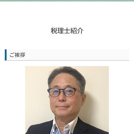
京都市 経営支援
資金調達方法
事業計画 管理
経理記帳 代行
京都市 会計士
新規開業資金 日本政策金融公庫
事業計画 立て方
給与計算 経理
守山市 会計事務所
it導入補助金 個人事業主
事業計画 目的
給与計算 介護保険料
守山市 経理記帳代行
資本金 増資 メリット
事業計画 相談
経営分析 依頼
守山市 節税対策
税理士紹介
融資 売上 目安
事業計画 売上計画
法人税 中間納付
京都市 事業計画 相談
創業融資 銀行
事業計画 経営計画 違い
経営分析 課題
京都市 会計事務所
運転資金 融資
事業計画 売上予測
税務調査 注意点
守山市 決算対策
運転資金
ご挨拶
事業計画 起業
予実管理 スケジュール
大津市 事業計画 相談
事業計画 補助金
給与計算 中小企業
京都市 会社設立 相談
事業計画 目標設定
給与計算 知識
京都市 法人成り支援
事業計画 コンサル
税務調査 個人
京都市 確定申告
税務調査 追徴課税
京都市 決算対策
相談 会計
大津市 経営支援
給与計算 代行 相場
京都市 経理記帳代行
大津市 確定申告
大津市 節税対策
京都市 給与計算 会計士