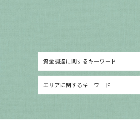
資金調達に関するキーワード
融資 運転資金とは
エリアに関するキーワード
it導入補助金 個人事業主
銀行 融資 法人
資金調達 方法 スタートアップ
守山市 確定申告
融資 個人
大津市 経営支援
融資 借入 違い
大津市 経理記帳代行
資本金 増資 メリット
京都市 決算対策
ものづくり補助金 とは
大津市 確定申告
資金調達 相談