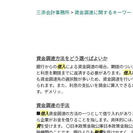
三添会計事務所
>
資金調達に関するキーワー
資金調達方法をどう選べばよいか
銀行からの
借入
による資金調達の場合、期限のつい
と利息を期限までに返済する必要があります。
借入
も資金調達先の選択肢が多いため、資金調達を行い
られます。また、利息の支払いを損金に算入できる
す。デメリッ...
資金調達の手法
■
借入
資金調達の方法の一つとして借り入れがあり
ら企業がお金を借りることを指します。具体的には
資
を受けます。 〇日本政策金融公庫日本政策金融公
融機関のことです。銀行よりも
融資
を受けやすく、