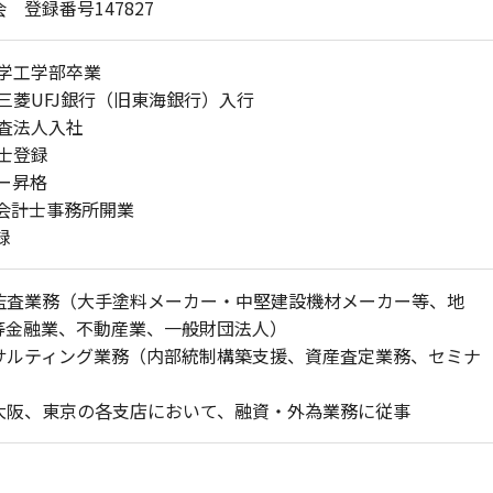
 登録番号147827
大学工学部卒業
社三菱UFJ銀行（旧東海銀行）入行
監査法人入社
計士登録
ャー昇格
認会計士事務所開業
録
監査業務（大手塗料メーカー・中堅建設機材メーカー等、地
等金融業、不動産業、一般財団法人）
サルティング業務（内部統制構築支援、資産査定業務、セミナ
大阪、東京の各支店において、融資・外為業務に従事