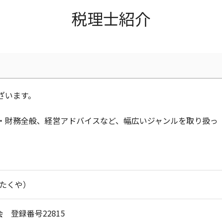
事業計画 起業
税理士紹介
事業計画 コンサル
事業計画 サポート
事業計画 スケジュール
事業計画 キャッシュフロー
事業計画 変更
事業計画 売上予測
事業計画 経営計画 違い
ざいます。
個人事業主 事業計画書
事業計画 個人事業主
・財務全般、経営アドバイスなど、幅広いジャンルを取り扱っ
事業計画 相談
 たくや）
 登録番号22815