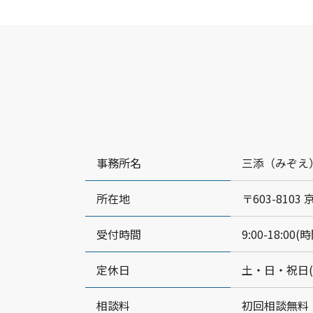
事務所名
三添（みぞえ
所在地
〒603-810
受付時間
9:00-18:
定休日
土・日・祝日
相談料
初回相談無料