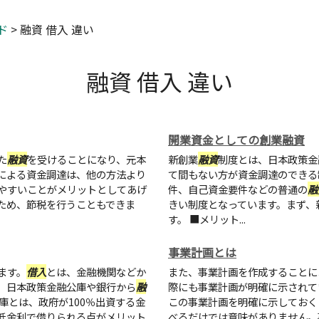
ド
>
融資 借入 違い
融資 借入 違い
開業資金としての創業融資
た
融資
を受けることになり、元本
新創業
融資
制度とは、日本政策金
による資金調達は、他の方法より
て間もない方が資金調達のできる
やすいことがメリットとしてあげ
件、自己資金要件などの普通の
融
ため、節税を行うこともできま
きい制度となっています。まず、
す。 ■メリット...
事業計画とは
ます。
借入
とは、金融機関などか
また、事業計画を作成することに
、日本政策金融公庫や銀行から
融
際にも事業計画が明確に示されて
庫とは、政府が100％出資する金
この事業計画を明確に示しておく
低金利で借りられる点がメリット
べるだけでは意味がありません。