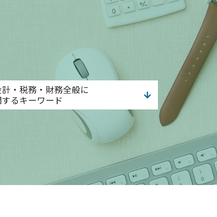
会計・税務・財務全般に
関するキーワード
経営分析 手法
税務調査 大企業
税務調査 不安
税務調査 時期
経営分析 財務分析 違い
給与計算 課税対象額とは
給与計算 代行
予実管理 スケジュール
経営分析 分類