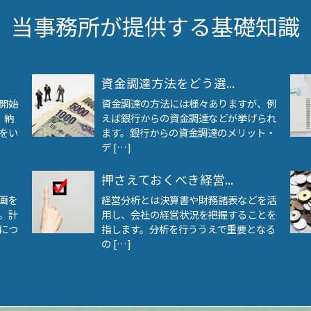
当事務所が提供する基礎知識
資金調達方法をどう選...
開始
資金調達の方法には様々ありますが、例
、納
えば銀行からの資金調達などが挙げられ
をい
ます。銀行からの資金調達のメリット・
デ […]
押さえておくべき経営...
画を
経営分析とは決算書や財務諸表などを活
。計
用し、会社の経営状況を把握することを
につ
指します。分析を行ううえで重要となる
の […]