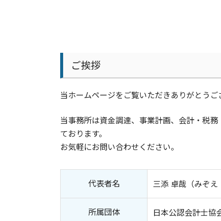
京都市 経理記帳代行
資金調達方法
守山市 会計事務所
資金調達 依頼
守山市 事業計画 相談
融資 個人事業主
大津市 事業計画 相談
創業融資 銀行
守山市 法人成り支援
デジタル化 補助金
大津市 節税対策
ご挨拶
融資 簿記
守山市 経営支援
運転資金とは
大津市 決算対策
資金調達 案件
当ホームページをご覧いただきありがとうご
守山市 経理記帳代行
創業融資 サポート
京都市 節税対策
資金調達方法 リース
大津市 会計士
当事務所は資金調達、事業計画、会計・税務
資金調達 返済不要
京都市 給与計算 会計士
ております。
守山市 会計士
お気軽にお問い合わせください。
大津市 会計事務所
京都市 確定申告
代表者名
三添 卓哉（みぞえ
所属団体
日本公認会計士協会