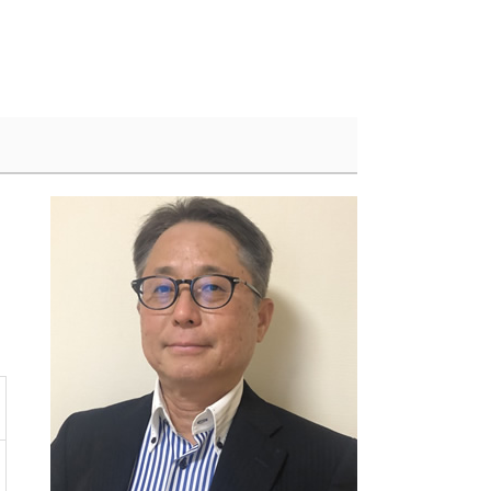
防衛特別法人税 いつから
相談 会計
法人税 申告 期限
経営分析 依頼
法人税 赤字
税務調査 個人
経営分析 課題
税務調査 修正申告
経営分析 中小企業
給与計算 チェック方法
給与計算 会社