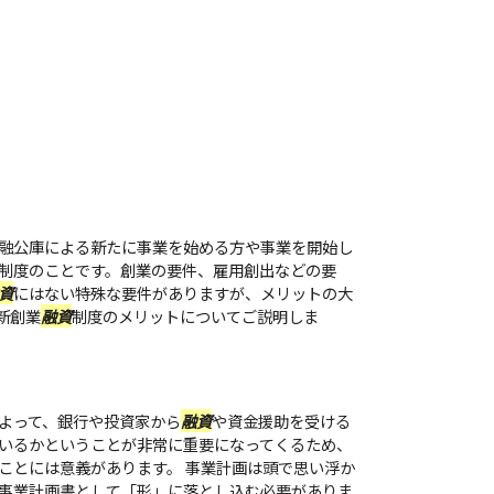
融公庫による新たに事業を始める方や事業を開始し
制度のことです。創業の要件、雇用創出などの要
資
にはない特殊な要件がありますが、メリットの大
新創業
融資
制度のメリットについてご説明しま
よって、銀行や投資家から
融資
や資金援助を受ける
いるかということが非常に重要になってくるため、
ことには意義があります。 事業計画は頭で思い浮か
事業計画書として「形」に落とし込む必要がありま