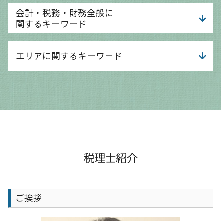
資金調達
事業計画 個人事業主
会計・税務・財務全般に
資金調達方法
事業計画 スケジュール
関するキーワード
運転資金
事業計画 流れ
創業融資 自己資金なし
事業計画 収支計画
給与計算 効率化
資金調達 方法 スタートアップ
エリアに関するキーワード
事業計画 黒字化
経営分析 中小企業
銀行 融資 審査
事業計画 チェックポイント
法人税 中間納付
融資 簿記
事業計画 相談
経営分析 手法
京都市 会社設立 相談
資金調達 返済不要
事業計画 経営計画 違い
税務調査 時期
大津市 節税対策
融資 借入 違い
事業計画 内容
法人税 赤字
守山市 確定申告
資本金 増資 メリット
事業計画 補助金
税務調査 注意点
大津市 決算対策
融資 個人事業主
事業計画 変更
税務調査 依頼
京都市 決算対策
運転資金 考え方
事業計画 企業
経営分析 分類
守山市 決算対策
デジタル化 補助金
事業計画 財務
相談 財務
京都市 会計士
税理士紹介
運転資金 目安
事業計画とは 意味
相談 税務
京都市 経営支援
融資 売上 目安
事業計画 事業企画
給与計算 経理
守山市 節税対策
銀行 融資 法人
事業計画 目的
税務調査 不安
京都市 給与計算 会計士
新規開業資金 日本政策金融公庫
ご挨拶
事業計画 なぜ必要
税務調査 大企業
守山市 事業計画 相談
事業計画 キャッシュフロー
経営分析 依頼
大津市 法人成り支援