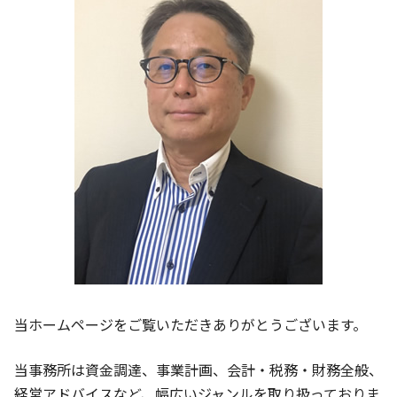
事業計画 売上予測
経営 分析 指標
大津市 経理記帳代行
事業計画 起業
給与計算 チェック方法
守山市 相談 会社設立
経営分析 課題
守山市 会計事務所
法人税 申告 期限
守山市 経営支援
給与計算 知識
京都市 会計事務所
大津市 経営支援
京都市 事業計画 相談
守山市 法人成り支援
当ホームページをご覧いただきありがとうございます。
当事務所は資金調達、事業計画、会計・税務・財務全般、
経営アドバイスなど、幅広いジャンルを取り扱っておりま