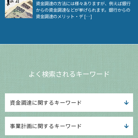
資金調達の方法には様々ありますが、例えば銀行
からの資金調達などが挙げられます。銀行からの
資金調達のメリット・デ […]
よく検索されるキーワード
資金調達に関するキーワード
創業融資 サポート
事業計画に関するキーワード
小規模事業者持続化補助金 申請
資金調達 依頼